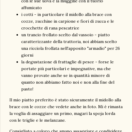
con le sue uova e la muggine con il tuorlo
affumicato
i cotti - in particolare il midollo alla brace con
cozze, zucchine in carpione e fiori di zucca e le
crocchette di rana pescatrice
un trancio frollato scelto dal vassoio - piatto
caratterizzante della trattoria, noi abbiam scelto
una ricciola frollata nell'apposito "armadio" per 26
giorni
la degustazione di frattaglie di pesce - forse le
portate più particolari e impegnative, ma che
vanno provate anche se in quantità minore di
quanto non abbiamo fatto noi e non alla fine del
pasto!
Il mio piatto preferito è stato sicuramente il midollo alla
brace con le cozze che vedete anche in foto. Mi è rimasta
la voglia di assaggiare un primo, magari la spoja lorda
con le triglie e le melanzane.
Consigliato a coloro che amano assaggiare e condividere