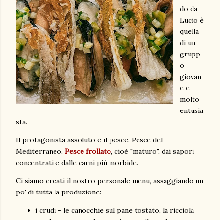
do da
Lucio è
quella
di un
grupp
o
giovan
e e
molto
entusia
sta.
Il protagonista assoluto è il pesce. Pesce del
Mediterraneo.
Pesce frollato
, cioè "maturo", dai sapori
concentrati e dalle carni più morbide.
Ci siamo creati il nostro personale menu, assaggiando un
po' di tutta la produzione:
i crudi - le canocchie sul pane tostato, la ricciola