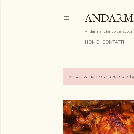
ANDARM
Andarmangiando per scoprir
HOME
CONTATTI
Visualizzazione dei post da ott
P
o
s
t