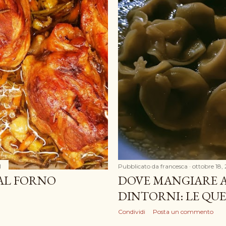
1
Pubblicato da
francesca
ottobre 18,
 AL FORNO
DOVE MANGIARE A
DINTORNI: LE QU
Condividi
Posta un commento