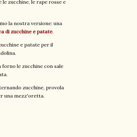
le zucchine, le rape rosse e
mo la nostra versione: una
a di zucchine e patate
.
zucchine e patate per il
dolina.
n forno le zucchine con sale
ata.
lternando zucchine, provola
per una mezz'oretta.