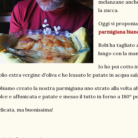
melanzane anche 
la zucca.
Oggi vi proponia
parmigiana bianc
Robi ha tagliato 
lungo con la man
Io ho poi cotto i
olio extra vergine d'oliva e ho lessato le patate in acqua sal
biamo creato la nostra parmigiana uno strato alla volta a
lce e affunicata e patate e messo il tutto in forno a 180° 
licata, ma buonissima!