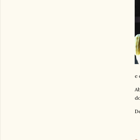
e 
Ab
do
De