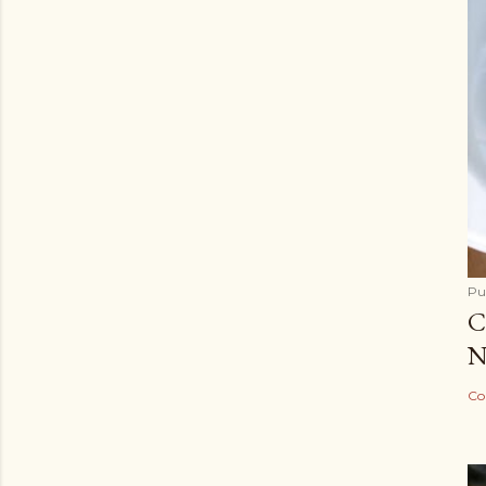
Pu
C
N
Co