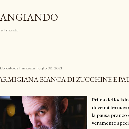
Passa ai contenuti principali
ANGIANDO
e il mondo
bblicato da
francesca
luglio 08, 2021
ARMIGIANA BIANCA DI ZUCCHINE E PA
Prima del lockdo
dove mi fermavo
la pausa pranzo
veramente special