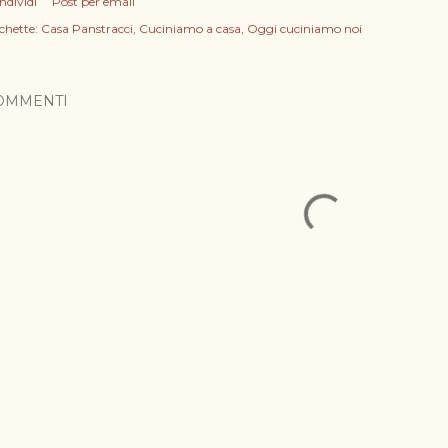
ndividi
Post per email
chette:
Casa Panstracci
Cuciniamo a casa
Oggi cuciniamo noi
OMMENTI