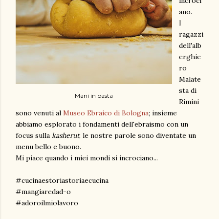
incroci
ano.
I
ragazzi
dell'alb
erghie
ro
Malate
sta di
Mani in pasta
Rimini
sono venuti al
Museo Ebraico di Bologna
; insieme
abbiamo esplorato i fondamenti dell'ebraismo con un
focus sulla
kasherut
; le nostre parole sono diventate un
menu bello e buono.
Mi piace quando i miei mondi si incrociano...
#cucinaestoriastoriaecucina
#mangiaredad-o
#adoroilmiolavoro